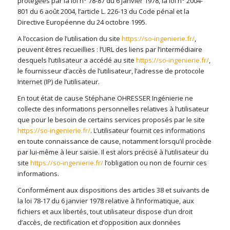
protégées par la loi n° 78-87 du 6 janvier 1978, la loi n° 2004-
801 du 6 août 2004, l’article L. 226-13 du Code pénal et la
Directive Européenne du 24 octobre 1995.
A l’occasion de l’utilisation du site
https://so-ingenierie.fr/
,
peuvent êtres recueillies : l’URL des liens par l’intermédiaire
desquels l’utilisateur a accédé au site
https://so-ingenierie.fr/
,
le fournisseur d’accès de l’utilisateur, l’adresse de protocole
Internet (IP) de l’utilisateur.
En tout état de cause Stéphane OHRESSER Ingénierie ne
collecte des informations personnelles relatives à l’utilisateur
que pour le besoin de certains services proposés par le site
https://so-ingenierie.fr/
. L’utilisateur fournit ces informations
en toute connaissance de cause, notamment lorsqu’il procède
par lui-même à leur saisie. Il est alors précisé à l’utilisateur du
site
https://so-ingenierie.fr/
l’obligation ou non de fournir ces
informations.
Conformément aux dispositions des articles 38 et suivants de
la loi 78-17 du 6 janvier 1978 relative à l’informatique, aux
fichiers et aux libertés, tout utilisateur dispose d’un droit
d’accès, de rectification et d’opposition aux données