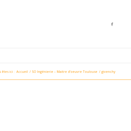
 êtes ici :
Accueil
/
SO Ingénierie – Maitre d’oeuvre Toulouse
/
givenchy